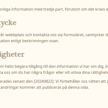
sonliga information med tredje part, förutom om det krävs en
tycke
r webbplats och kontakta oss via formuläret, samtycker du t
mation enligt beskrivningen ovan.
tigheter
om helst begära tillgång till den information vi har om dig, 
ta oss om du har några frågor eller vill utöva dina rättighete
rades senast den [20240822]. Vi förbehåller oss rätten att
a ändringar kommer att publiceras på denna sida.