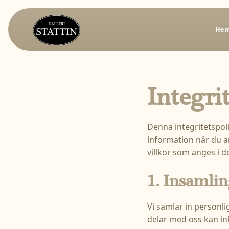
He
Integri
Denna integritetspoli
information när du a
villkor som anges i d
1. Insamlin
Vi samlar in personl
delar med oss kan ink