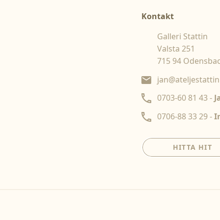
Kontakt
Galleri Stattin
Valsta 251
715 94 Odensba
jan@ateljestattin
0703-60 81 43 -
J
0706-88 33 29 -
I
HITTA HIT