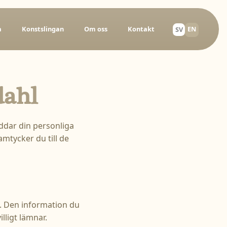
EN
a
Konstslingan
Om oss
Kontakt
SV
dahl
yddar din personliga
tycker du till de
. Den information du
lligt lämnar.