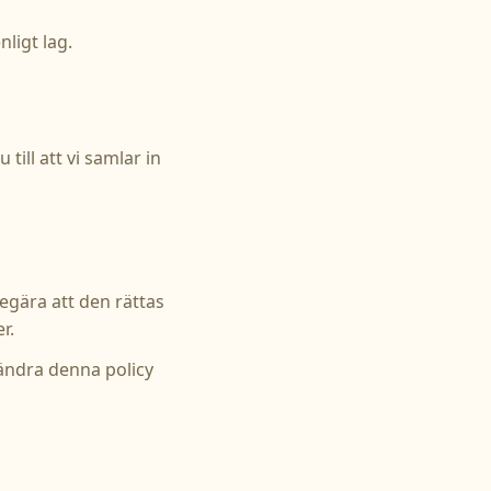
ligt lag.
ill att vi samlar in
begära att den rättas
r.
 ändra denna policy